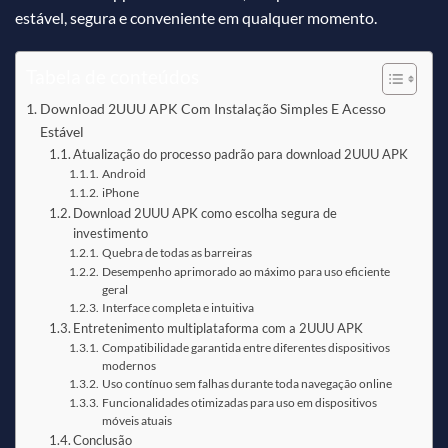
estável, segura e conveniente em qualquer momento.
Tabela de conteúdos
Download 2UUU APK Com Instalação Simples E Acesso
Estável
Atualização do processo padrão para download 2UUU APK
Android
iPhone
Download 2UUU APK como escolha segura de
investimento
Quebra de todas as barreiras
Desempenho aprimorado ao máximo para uso eficiente
geral
Interface completa e intuitiva
Entretenimento multiplataforma com a 2UUU APK
Compatibilidade garantida entre diferentes dispositivos
modernos
Uso contínuo sem falhas durante toda navegação online
Funcionalidades otimizadas para uso em dispositivos
móveis atuais
Conclusão