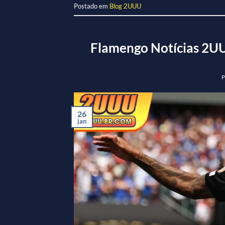
Postado em
Blog 2UUU
Flamengo Notícias 2UUU
26
jan