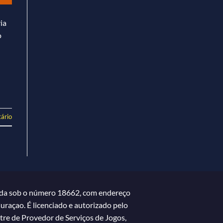
ia
o
ário
rada sob o número 18662, com endereço
uraçao. É licenciado e autorizado pelo
re de Provedor de Serviços de Jogos,