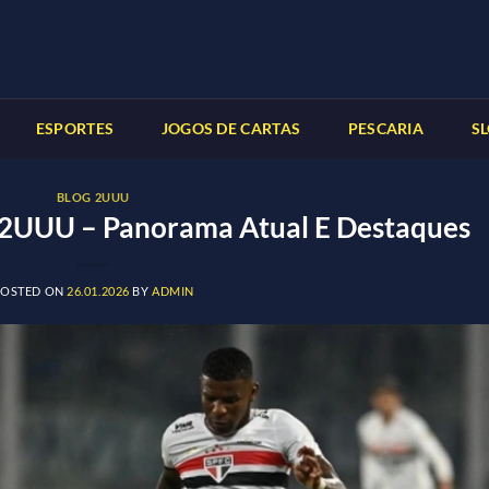
ESPORTES
JOGOS DE CARTAS
PESCARIA
S
BLOG 2UUU
s 2UUU – Panorama Atual E Destaques
POSTED ON
26.01.2026
BY
ADMIN