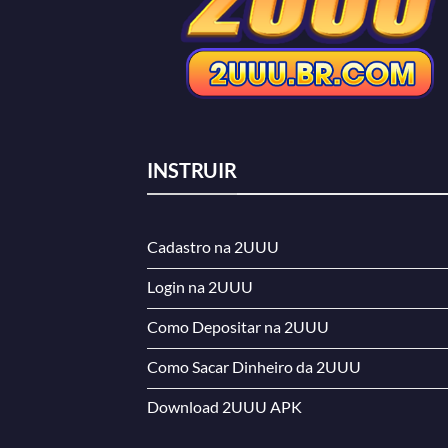
INSTRUIR
Cadastro na 2UUU
Login na 2UUU
Como Depositar na 2UUU
Como Sacar Dinheiro da 2UUU
Download 2UUU APK