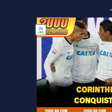
26
jan