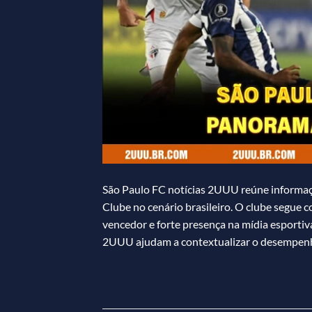
São Paulo FC notícias 2UUU reúne informaç
Clube no cenário brasileiro. O clube segue 
vencedor e forte presença na mídia esport
2UUU ajudam a contextualizar o desempen