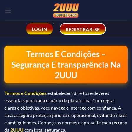
Skip
to
content
LOGIN
REGISTRAR-SE
Termos E Condições –
Segurança E transparência Na
2UUU
Termos e Condições
estabelecem direitos e deveres
essenciais para cada usuário da plataforma. Com regras
claras e objetivas, você navega e interage com confiança. A
casa assegura proteção jurídica e operacional, evitando riscos
e ambiguidades. Conheça as normas e aproveite cada recurso
da
2UUU
com total segurança.