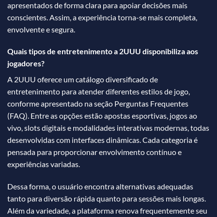
apresentados de forma clara para apoiar decisões mais
conscientes. Assim, a experiência torna-se mais completa,
envolvente e segura.
Quais tipos de entretenimento a 2UUU disponibiliza aos
jogadores?
A 2UUU oferece um catálogo diversificado de
entretenimento para atender diferentes estilos de jogo,
conforme apresentado na seção Perguntas Frequentes
(FAQ). Entre as opções estão apostas esportivas, jogos ao
vivo, slots digitais e modalidades interativas modernas, todas
desenvolvidas com interfaces dinâmicas. Cada categoria é
pensada para proporcionar envolvimento contínuo e
experiências variadas.
Dessa forma, o usuário encontra alternativas adequadas
tanto para diversão rápida quanto para sessões mais longas.
Além da variedade, a plataforma renova frequentemente seu