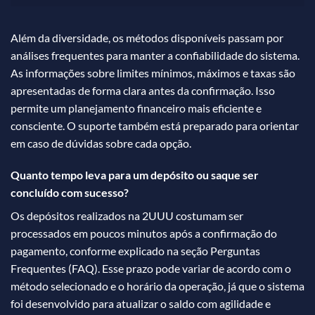
Além da diversidade, os métodos disponíveis passam por
análises frequentes para manter a confiabilidade do sistema.
As informações sobre limites mínimos, máximos e taxas são
apresentadas de forma clara antes da confirmação. Isso
permite um planejamento financeiro mais eficiente e
consciente. O suporte também está preparado para orientar
em caso de dúvidas sobre cada opção.
Quanto tempo leva para um depósito ou saque ser
concluído com sucesso?
Os depósitos realizados na 2UUU costumam ser
processados em poucos minutos após a confirmação do
pagamento, conforme explicado na seção Perguntas
Frequentes (FAQ). Esse prazo pode variar de acordo com o
método selecionado e o horário da operação, já que o sistema
foi desenvolvido para atualizar o saldo com agilidade e