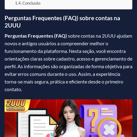
Conclusão
Perguntas Frequentes (FAQ) sobre contas na
2UUU
Perguntas Frequentes (FAQ)
sobre contas na 2UUU ajudam
novos e antigos usuários a compreender melhor o
funcionamento da plataforma. Nesta seção, você encontra
orientações claras sobre cadastro, acesso e gerenciamento de
perfil. As informações são organizadas de forma objetiva para
evitar erros comuns durante o uso. Assim, a experiência
torna-se mais segura, prática e eficiente desde o primeiro
contato.