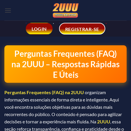
Skip
to
content
LOGIN
REGISTRAR-SE
Perguntas Frequentes (FAQ)
na 2UUU – Respostas Rápidas
E Úteis
Perguntas Frequentes (FAQ) na 2UUU
organizam
informações essenciais de forma direta e inteligente. Aqui
você encontra soluções objetivas para as dúvidas mais
recorrentes do público. O conteúdo é pensado para agilizar
decisões e tornar a experiência mais fluida. Na
2UUU
, essa
seção reforça transparência, confiança e praticidade desde o