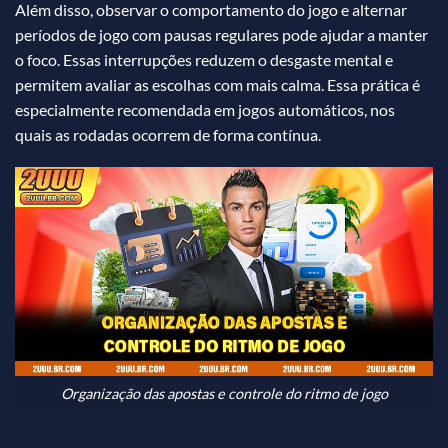
Além disso, observar o comportamento do jogo e alternar
períodos de jogo com pausas regulares pode ajudar a manter
o foco. Essas interrupções reduzem o desgaste mental e
permitem avaliar as escolhas com mais calma. Essa prática é
especialmente recomendada em jogos automáticos, nos
quais as rodadas ocorrem de forma contínua.
Organização das apostas e controle do ritmo de jogo