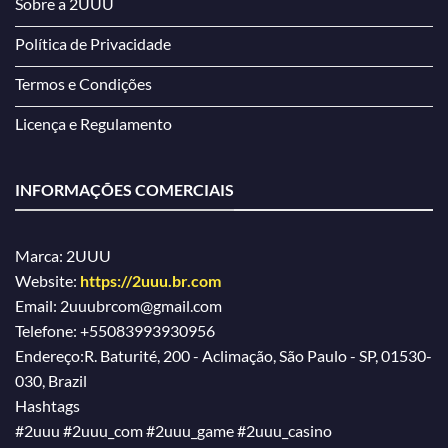
Sobre a 2UUU
Política de Privacidade
Termos e Condições
Licença e Regulamento
INFORMAÇÕES COMERCIAIS
Marca: 2UUU
Website:
https://2uuu.br.com
Email:
2uuubrcom@gmail.com
Telefone:
+55083993930956
Endereço:
R. Baturité, 200 - Aclimação, São Paulo - SP, 01530-
030, Brazil
Hashtags
#2uuu #2uuu_com #2uuu_game #2uuu_casino