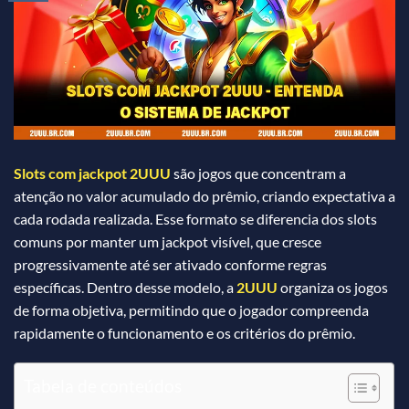
Slots com jackpot 2UUU
são jogos que concentram a
atenção no valor acumulado do prêmio, criando expectativa a
cada rodada realizada. Esse formato se diferencia dos slots
comuns por manter um jackpot visível, que cresce
progressivamente até ser ativado conforme regras
específicas. Dentro desse modelo, a
2UUU
organiza os jogos
de forma objetiva, permitindo que o jogador compreenda
rapidamente o funcionamento e os critérios do prêmio.
Tabela de conteúdos