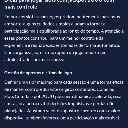
mais controle
Embora os slots sejam jogos predominantemente baseados
em sorte, alguns cuidados simples ajudam a tornar a
participação mais equilibrada ao longo do tempo. A atenção a
esses pontos contribui para um melhor controle da
experiência e reduz decisões tomadas de forma automática.
Com organização, o ritmo rápido do jogo tende a ser
administrado com mais clareza.
Gestão de apostas e ritmo de jogo
Definir um valor máximo para cada sessão é uma forma eficaz
de manter controle durante os giros contínuos. Como os
Slots Com Jackpot 2UUU possuem dinâmica acelerada, essa
limitação ajuda a evitar decisões impulsivas e perdas não
planejadas. Ajustar o valor da aposta de acordo com o saldo
disponível também favorece uma participação mais estável.