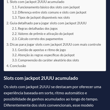
Slots com jackpot 2UUU acumulado
Funcionamento básico dos slots com jackpot
Diferença entre slots comuns e slots com jackpot
Tipos de jackpot disponíveis nos slots
Guia detalhado para jogar slots com jackpot 2UUU
Regras detalhadas dos jogos
Valores de prêmio e ativação do jackpot
Cálculo correto dos pagamentos
Dicas para jogar slots com jackpot 2UUU com mais controle
Gestão de apostas e ritmo de jogo
Atenção às regras específicas do jackpot
Compreensão do caráter aleatório dos slots
Conclusão
Slots com jackpot 2UUU acumulado
Os slots com jackpot 2UUU se destacam por oferecer uma
experiência baseada em sorte, ritmo automático e
possibilidade de ganhos acumulados ao longo do tempo.
Diferentemente dos slots convencionais, esse modelo