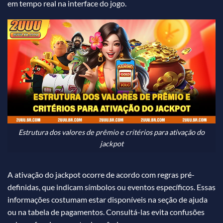
em tempo real na interface do jogo.
Estrutura dos valores de prêmio e critérios para ativação do
jackpot
A ativação do jackpot ocorre de acordo com regras pré-
definidas, que indicam símbolos ou eventos específicos. Essas
informações costumam estar disponíveis na seção de ajuda
ou na tabela de pagamentos. Consultá-las evita confusões