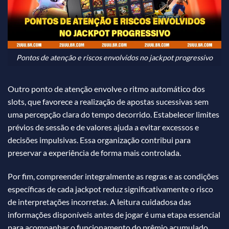
Pontos de atenção e riscos envolvidos no jackpot progressivo
Outro ponto de atenção envolve o ritmo automático dos
slots, que favorece a realização de apostas sucessivas sem
uma percepção clara do tempo decorrido. Estabelecer limites
prévios de sessão e de valores ajuda a evitar excessos e
decisões impulsivas. Essa organização contribui para
preservar a experiência de forma mais controlada.
Por fim, compreender integralmente as regras e as condições
específicas de cada jackpot reduz significativamente o risco
de interpretações incorretas. A leitura cuidadosa das
informações disponíveis antes de jogar é uma etapa essencial
para acompanhar o funcionamento do prêmio acumulado.