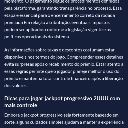
momento. O pagamento segue os procedimentos definidos
pela plataforma, garantindo transparência no processo. Essa
etapa é essencial para o encerramento correto da rodada
premiada Em relação à tributação, eventuais impostos
podem ser aplicados conforme a legislação vigente e as
políticas operacionais do sistema.
As informações sobre taxas e descontos costumam estar
disponíveis nos termos do jogo. Compreender esses detalhes
evita surpresas após o recebimento do prêmio. Estar atento a
essas regras permite que o jogador planeje melhor o uso do
prêmio e mantenha total controle financeiro após a liberação
dos valores.
Dicas para jogar jackpot progressivo 2UUU com
mais controle
Embora o jackpot progressivo seja fortemente baseado em
sorte, alguns cuidados simples ajudam a manter a experiência