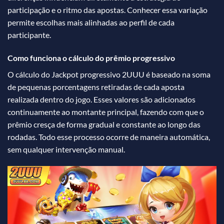
participação e o ritmo das apostas. Conhecer essa variação
permite escolhas mais alinhadas ao perfil de cada
participante.
Como funciona o cálculo do prêmio progressivo
O cálculo do Jackpot progressivo 2UUU é baseado na soma
de pequenas porcentagens retiradas de cada aposta
realizada dentro do jogo. Esses valores são adicionados
continuamente ao montante principal, fazendo com que o
prêmio cresça de forma gradual e constante ao longo das
rodadas. Todo esse processo ocorre de maneira automática,
sem qualquer intervenção manual.