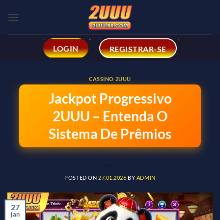
Skip
to
content
LOGIN
REGISTRAR-SE
CASSINO 2UUU
Jackpot Progressivo
2UUU – Entenda O
Sistema De Prêmios
POSTED ON
27.01.2026
BY
ADMIN
27
jan