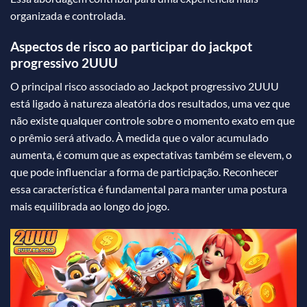
organizada e controlada.
Aspectos de risco ao participar do jackpot
progressivo 2UUU
O principal risco associado ao Jackpot progressivo 2UUU
está ligado à natureza aleatória dos resultados, uma vez que
não existe qualquer controle sobre o momento exato em que
o prêmio será ativado. À medida que o valor acumulado
aumenta, é comum que as expectativas também se elevem, o
que pode influenciar a forma de participação. Reconhecer
essa característica é fundamental para manter uma postura
mais equilibrada ao longo do jogo.